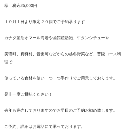
様 税込25,000円
１０月１日より限定２０個でご予約承ります！
カナダ産活オマール海老や函館産活鮑、牛タンシチューや
美瑛町、真狩村、音更町などからの越冬野菜など、普段コース料
理で
使っている食材を使い一つ一つ手作りでご用意しております。
是非一度ご賞味ください！
去年も完売しておりますのでお早目のご予約お勧め致します。
ご予約、詳細はお電話にて承っております。